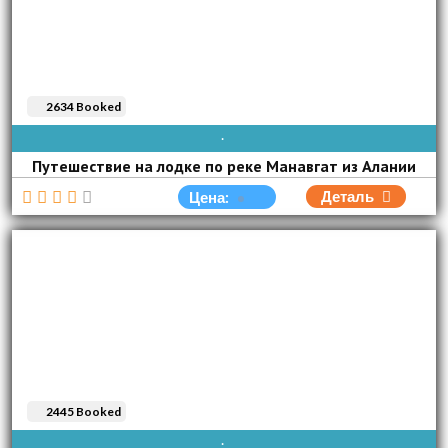
2634 Booked
ВОС
ПОН
ВТО
СРЕ
ЧЕТ
ПЯТ
СУБ
Путешествие на лодке по реке Манавгат из Алании
Деталь
Цена:
2445 Booked
AVAIBLE EVERY DAY