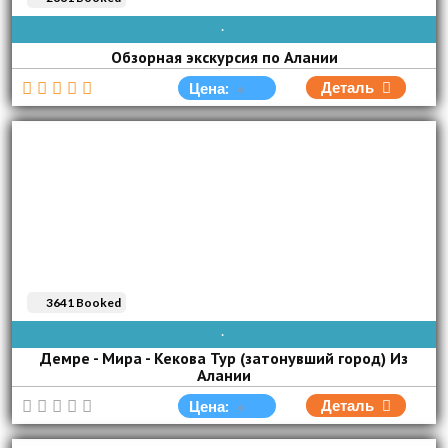
AVAIBLE EVERY DAY
Обзорная экскурсия по Алании
Деталь
Цена:
3641 Booked
ВОС
ПОН
ВТО
СРЕ
ЧЕТ
ПЯТ
СУБ
Демре - Мира - Кекова Тур (затонувший город) Из
Алании
Деталь
Цена: