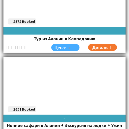
2872 Booked
AVAIBLE EVERY DAY
Тур из Алании в Каппадокию
Деталь
Цена:
2651 Booked
ВОС
ПОН
ВТО
СРЕ
ЧЕТ
ПЯТ
СУБ
Ночное сафари в Алании + Экскурсия на лодке + Ужин