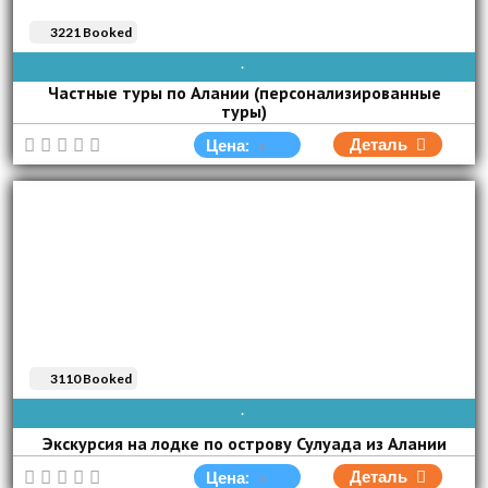
3221 Booked
AVAIBLE EVERY DAY
Частные туры по Алании (персонализированные
туры)
Деталь
Цена:
3110 Booked
ВОС
ПОН
ВТО
СРЕ
ЧЕТ
ПЯТ
СУБ
Экскурсия на лодке по острову Сулуада из Алании
Деталь
Цена: