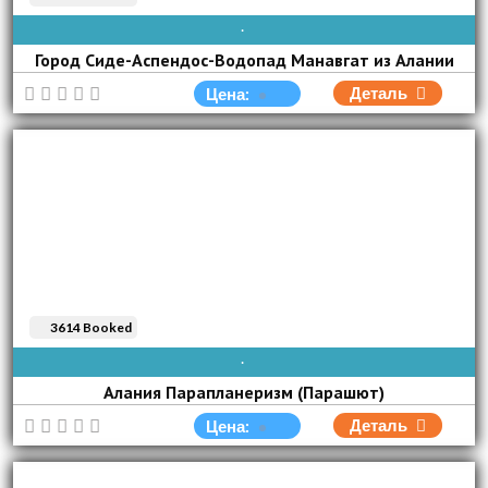
ВОС
ПОН
ВТО
СРЕ
ЧЕТ
ПЯТ
СУБ
Город Сиде-Аспендос-Водопад Манавгат из Алании
Деталь
Цена:
3614 Booked
AVAIBLE EVERY DAY
Алания Парапланеризм (Парашют)
Деталь
Цена: