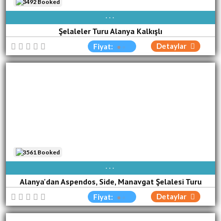
3492 Booked
AVAIBLE EVERY DAY
Şelaleler Turu Alanya Kalkışlı
Detaylar
Fiyat:
3561 Booked
PAZ
PZT
SAL
ÇA[R]
PER
CUM
CUM
Alanya'dan Aspendos, Side, Manavgat Şelalesi Turu
Detaylar
Fiyat: