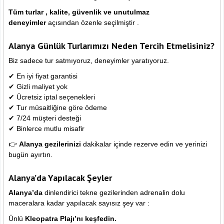
Tüm turlar , kalite, güvenlik ve unutulmaz
deneyimler
açısından özenle seçilmiştir .
Alanya Günlük Turlarımızı Neden Tercih Etmelisiniz?
Biz sadece tur satmıyoruz, deneyimler yaratıyoruz.
✔ En iyi fiyat garantisi
✔ Gizli maliyet yok
✔ Ücretsiz iptal seçenekleri
✔ Tur müsaitliğine göre ödeme
✔ 7/24 müşteri desteği
✔ Binlerce mutlu misafir
👉
Alanya gezilerinizi
dakikalar içinde rezerve edin ve yerinizi
bugün ayırtın.
Alanya’da Yapılacak Şeyler
Alanya’da
dinlendirici tekne gezilerinden adrenalin dolu
maceralara kadar yapılacak sayısız şey var :
Ünlü
Kleopatra Plajı’nı keşfedin.