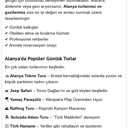
gezgin için unutulmaz deneyimler sunmaktadır. Macera,
dinlenme veya gezi arıyorsanız,
Alanya turlarımız ve
gezilerimiz
size en iyi değeri ve anıları sunmak üzere
tasarlanmıştır.
✔ Günlük kalkışlar
✔ Otelden alma ve bırakma hizmeti
✔ Profesyonel rehberler
✔ Anında rezervasyon onayı
Alanya’da Popüler Günlük Turlar
En çok satan turlarımızı keşfedin:
🚤
Alanya Tekne Turu
– Kristal berraklığındaki sularda yüzün ve
köpük partisinin tadını çıkarın
🚙
Jeep Safari
– Toros Dağları’nı ve gizli köyleri keşfedin
🪂
Yamaç Paraşütü
– Kleopatra Plajı Üzerinden Uçun
🌊
Rafting Turu
– Köprülü Kanyon Macerası
🏝
Suluada Adası Turu
– “Türk Maldivleri” deneyimi
🧖
Türk Hamamı
– Yerliler gibi rahatlayın ve tazelenin