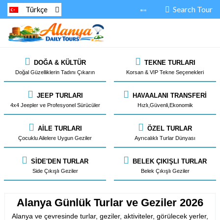
Search Tour
Türkçe
DOĞA & KÜLTÜR
TEKNE TURLARI
Doğal Güzelliklerin Tadını Çıkarın
Korsan & VIP Tekne Seçenekleri
JEEP TURLARI
HAVAALANI TRANSFERI
4x4 Jeepler ve Profesyonel Sürücüler
Hızlı,Güvenli,Ekonomik
AILE TURLARI
ÖZEL TURLAR
Çocuklu Ailelere Uygun Geziler
Ayrıcalıklı Turlar Dünyası
SIDE'DEN TURLAR
BELEK ÇIKIŞLI TURLAR
Side Çıkışlı Geziler
Belek Çıkışlı Geziler
Alanya Günlük Turlar ve Geziler 2026
Alanya ve çevresinde turlar, geziler, aktiviteler, görülecek yerler,