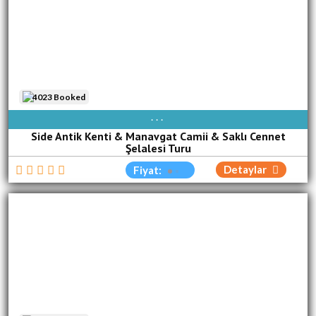
4023 Booked
PAZ
PZT
SAL
ÇA[R]
PER
CUM
CUM
Side Antik Kenti & Manavgat Camii & Saklı Cennet
Şelalesi Turu
Detaylar
Fiyat: