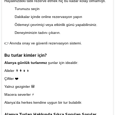
Hayalinizdeki tatili rezerve etmek hiç bu kadar kolay olmamıştı.
Turunuzu seçin
Dakikalar içinde online rezervasyon yapın
Ödemeyi çevrimiçi veya etkinlik günü yapabilirsiniz.
Deneyiminizin tadını çıkarın.
👉 Anında onay ve güvenli rezervasyon sistemi.
Bu turlar kimler için?
Alanya günlük turlarımız
şunlar için idealdir:
Aileler 👨‍👩‍👧‍👦
Çiftler ❤️
Yalnız gezginler 🎒
Macera severler ⚡
Alanya’da herkes kendine uygun bir tur bulabilir.
Alanya Turları Hakkında Sıkça Sorulan Sorular