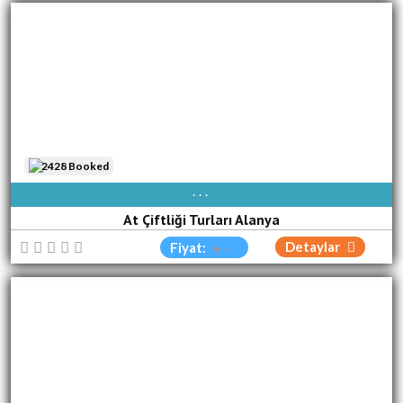
2428 Booked
AVAIBLE EVERY DAY
At Çiftliği Turları Alanya
Detaylar
Fiyat: