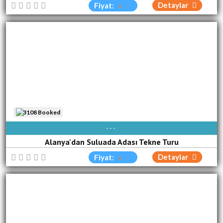
Detaylar
Fiyat:
3108 Booked
PAZ
PZT
SAL
ÇA[R]
PER
CUM
CUM
Alanya'dan Suluada Adası Tekne Turu
Detaylar
Fiyat: