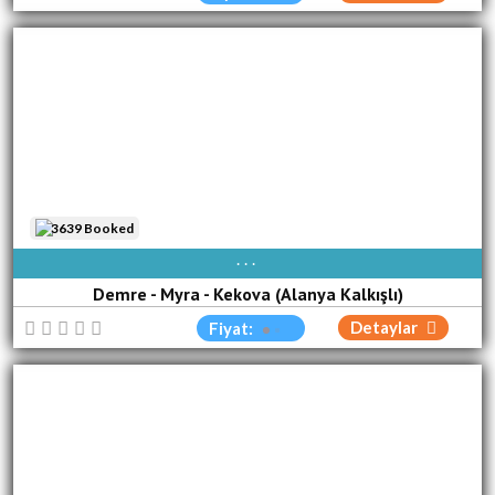
3639 Booked
PAZ
PZT
SAL
ÇA[R]
PER
CUM
CUM
Demre - Myra - Kekova (Alanya Kalkışlı)
Detaylar
Fiyat: