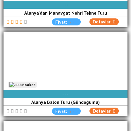
PAZ
PZT
SAL
ÇA[R]
PER
CUM
CUM
Alanya'dan Manavgat Nehri Tekne Turu
Detaylar
Fiyat:
2443 Booked
AVAIBLE EVERY DAY
Alanya Balon Turu (Gündoğumu)
Detaylar
Fiyat: