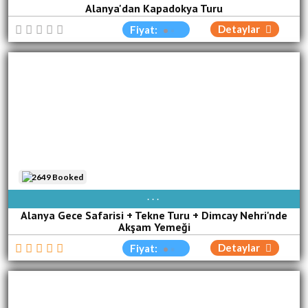
Alanya'dan Kapadokya Turu
Detaylar
Fiyat:
2649 Booked
PAZ
PZT
SAL
ÇA[R]
PER
CUM
CUM
Alanya Gece Safarisi + Tekne Turu + Dimcay Nehri'nde
Akşam Yemeği
Detaylar
Fiyat: