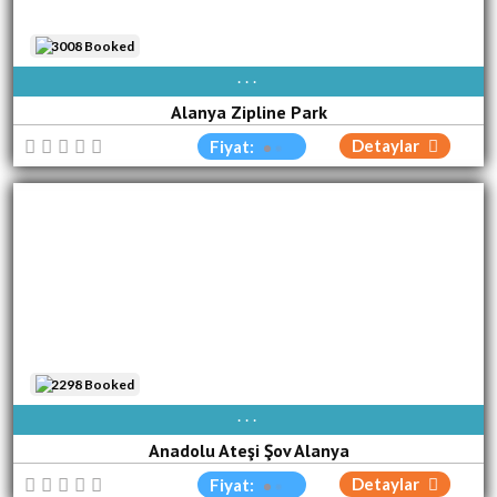
3008 Booked
AVAIBLE EVERY DAY
Alanya Zipline Park
Detaylar
Fiyat:
2298 Booked
PAZ
PZT
SAL
ÇA[R]
PER
CUM
CUM
Anadolu Ateşi Şov Alanya
Detaylar
Fiyat: