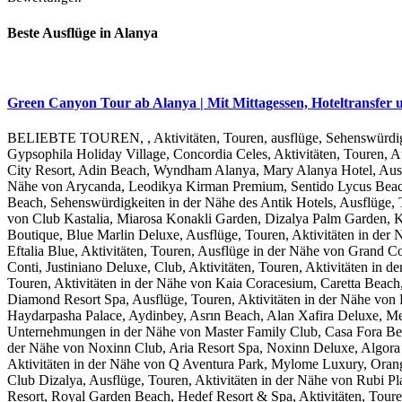
Beste Ausflüge in Alanya
Green Canyon Tour ab Alanya | Mit Mittagessen, Hoteltransfer 
BELIEBTE TOUREN, , Aktivitäten, Touren, ausflüge, Sehenswürdigke
Gypsophila Holiday Village, Concordia Celes, Aktivitäten, Touren, Au
City Resort, Adin Beach, Wyndham Alanya, Mary Alanya Hotel, Ausflü
Nähe von Arycanda, Leodikya Kirman Premium, Sentido Lycus Beach,
Beach, Sehenswürdigkeiten in der Nähe des Antik Hotels, Ausflüge, 
von Club Kastalia, Miarosa Konakli Garden, Dizalya Palm Garden, Kas
Boutique, Blue Marlin Deluxe, Ausflüge, Touren, Aktivitäten in der N
Eftalia Blue, Aktivitäten, Touren, Ausflüge in der Nähe von Grand C
Conti, Justiniano Deluxe, Club, Aktivitäten, Touren, Aktivitäten i
Touren, Aktivitäten in der Nähe von Kaia Coracesium, Caretta Beach,
Diamond Resort Spa, Ausflüge, Touren, Aktivitäten in der Nähe von 
Haydarpasha Palace, Aydinbey, Asrın Beach, Alan Xafira Deluxe, Mer
Unternehmungen in der Nähe von Master Family Club, Casa Fora Beac
der Nähe von Noxinn Club, Aria Resort Spa, Noxinn Deluxe, Algora H
Aktivitäten in der Nähe von Q Aventura Park, Mylome Luxury, Orang
Club Dizalya, Ausflüge, Touren, Aktivitäten in der Nähe von Rubi Pl
Resort, Royal Garden Beach, Hedef Resort & Spa, Aktivitäten, Touren