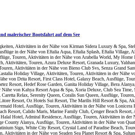
und malerischer Bootsfahrt auf dem See
iten, Aktivitäten in der Nähe von Kirman Sidera Luxury & Spa, Stell
sflüge in der Nähe von Eftalia Aqua, Eftalia Splash, Eftalia Village, 
ge, Touren, Aktivitäten in der Nähe von Arabella World, My Home Res
 Aktivitäten, Touren, Azura Deluxe Resort, Granada Luxury, Yalıhan
Touren, Aktivitäten in der Nähe von Bieno Club Svs, Senza Grand Sant
talia Holiday Village, Aktivitäten, Touren, Aktivitäten in der Nähe v
ähe von Drita Resort, First Class Hotel, Galaxy Beach, Ausflüge, Toure
ortez Resort, Hedef Rose Garden, Ganita Holiday Village, Bera Alanya,
n der Nähe von Kahya Resort Aqua & Spa, Xoria Deluxe, Club Sea Time,
 Caretta Relax, Serenity Queen, Coralis Sun Queen, Ausflüge, Touren,
Litore Resort, Oz Hotels Sui Resort, The Marilis Hill Resort & Spa, 
maid Hotel, Ausflüge, Touren, Aktivitäten in der Nähe von Lonicera R
h Resort, Calido Maris, Marine Family Club, Çenger Beach Resort, A
alal Hotel, Admiral Residence, Ausflüge, Touren, Aktivitäten in der
e County Alanya, Ausflüge, Touren, Aktivitäten in der Nähe von Quat
atinium Sign, White City Resort, Crystal Land of Paradise Beach, Tour
, Aktivitäten in der Nähe von Seaden Sea Planet Resort & Spa, Sultan 