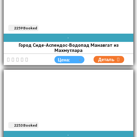
2259 Booked
AVAIBLE EVERY DAY
Город Сиде-Аспендос-Водопад Манавгат из
Махмутлара
Деталь
Цена:
2253 Booked
AVAIBLE EVERY DAY