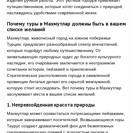
изделия ручной работы. Этот уютный городок привлекает
путешественников, которые хотят соединиться с природой,
наслаждаясь удобствами современной жизни.
Почему туры в Махмутлар должны быть в вашем
списке желаний
Махмутлар, живописный город на южном побережье
Турции, предлагает разнообразный спектр впечатлений,
которые подойдут любому путешественнику. От
захватывающих природных чудес до богатого культурного
наследия, его очарование заключается в неотразимом
сочетании истории, пейзажей и приключений.
Стратегическое расположение города в оживленной
провинции Анталья делает его скрытой жемчужиной,
которую стоит исследовать. Вот почему туры в Махмутлар
заслуживают места в вашем списке желаний.
1.
Непревзойденная красота природы
Махмутлар может похвастаться потрясающими пейзажами,
которые завораживают посетителей. Возвышающиеся горы
Таурус создают драматический фон для безмятежных
средиземноморских пляжей с золотистым песком и