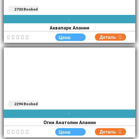
2703 Booked
AVAIBLE EVERY DAY
Аквапарк Алании
Деталь
Цена:
2294 Booked
ВОС
ПОН
ВТО
СРЕ
ЧЕТ
ПЯТ
СУБ
Огни Анатолии Алании
Деталь
Цена: