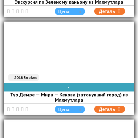
Экскурсия по Зеленому каньону из Махмутлара
Деталь
Цена:
2018 Booked
AVAIBLE EVERY DAY
Тур Демре — Мира — Кекова (затонувший город) из
Махмутлара
Деталь
Цена: