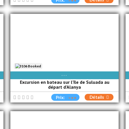
Prix:
3106 Booked
DIM
LUN
MAR
MER
JEU
VEN
SAM
Excursion en bateau sur l’île de Suluada au
départ d’Alanya
Détails
Prix: