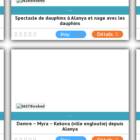
2428 Booked
AVAIBLE EVERY DAY
Spectacle de dauphins à Alanya et nage avec les
dauphins
Détails
Prix:
3637 Booked
DIM
LUN
MAR
MER
JEU
VEN
SAM
Demre – Myra – Kekova (ville engloutie) depuis
Alanya
Détails