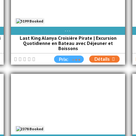
5199 Booked
AVAIBLE EVERY DAY
i
Last King Alanya Croisière Pirate | Excursion
Quotidienne en Bateau avec Déjeuner et
Boissons
Détails
Prix:
2378 Booked