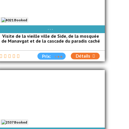
4021 Booked
DIM
LUN
MAR
MER
JEU
VEN
SAM
Visite de la vieille ville de Side, de la mosquée
de Manavgat et de la cascade du paradis caché
Détails
Prix:
2537 Booked